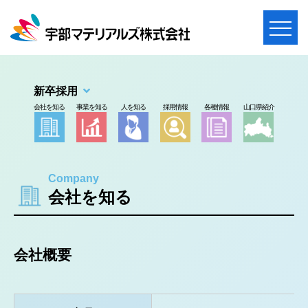
メ
ニ
ュ
ー
を
新卒採用
開
会社を知る
事業を知る
人を知る
採用情報
各種情報
山口県紹介
く
Company
会社を知る
会社概要