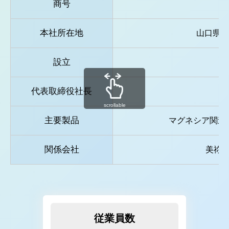
商号
本社所在地
山口県宇
設立
代表取締役社長
scrollable
主要製品
マグネシア関連
関係会社
美祢
従業員数